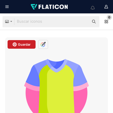
0
Guardar