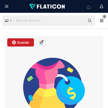
0
Guardar