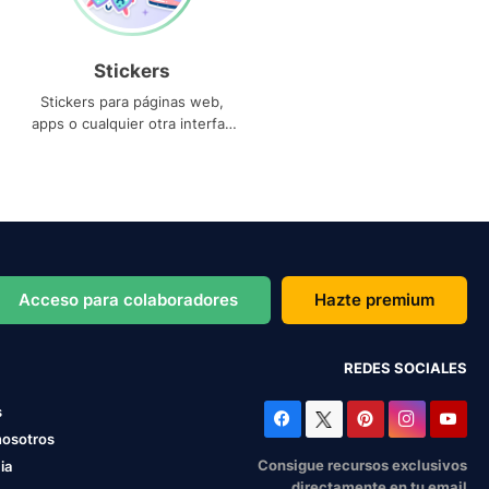
Stickers
Stickers para páginas web,
apps o cualquier otra interfaz
que necesites
Acceso para colaboradores
Hazte premium
REDES SOCIALES
s
nosotros
Consigue recursos exclusivos
ia
directamente en tu email