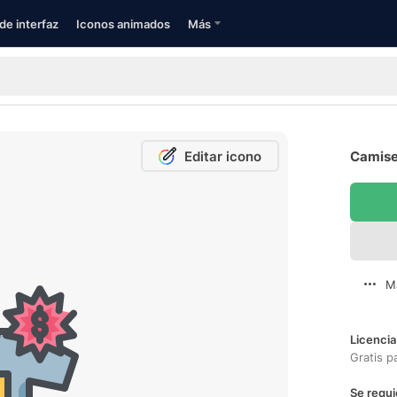
de interfaz
Iconos animados
Más
Editar icono
Camise
M
Licencia
Gratis p
Se requi