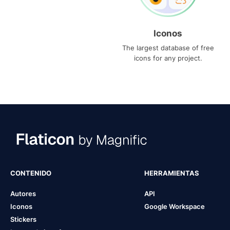
Iconos
The largest database of free
icons for any project.
CONTENIDO
HERRAMIENTAS
Autores
API
Iconos
Google Workspace
Stickers