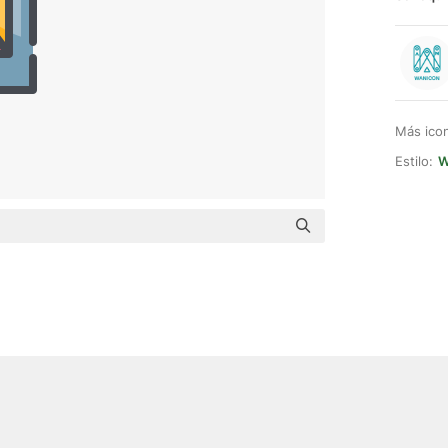
Más ico
Estilo:
W