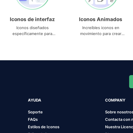
Iconos de interfaz
Iconos Animados
Iconos diseñados
Increíbles iconos en
específicamente para
movimiento para crear
interfaces
proyectos dinámicos
AYUDA
COMPANY
Soporte
Sobre nosotro
FAQs
Contacta con 
Estilos de Iconos
Nuestra Licenc