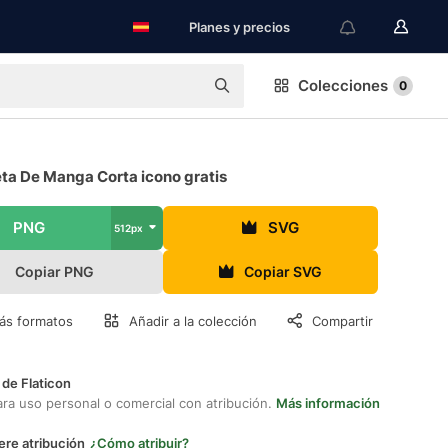
Planes y precios
Colecciones
0
ta De Manga Corta icono gratis
PNG
SVG
512px
Copiar PNG
Copiar SVG
ás formatos
Añadir a la colección
Compartir
 de Flaticon
ara uso personal o comercial con atribución.
Más información
ere atribución
¿Cómo atribuir?