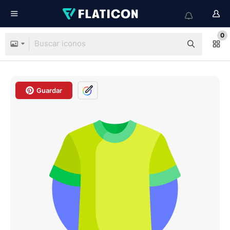
0
Guardar