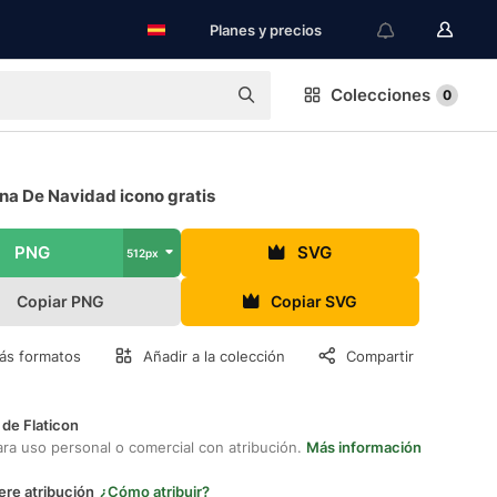
Planes y precios
Colecciones
0
a De Navidad icono gratis
PNG
SVG
512px
Copiar PNG
Copiar SVG
ás formatos
Añadir a la colección
Compartir
 de Flaticon
ara uso personal o comercial con atribución.
Más información
ere atribución
¿Cómo atribuir?