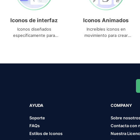
Iconos de interfaz
Iconos Animados
Iconos diseñados
Increíbles iconos en
específicamente para
movimiento para crear
interfaces
proyectos dinámicos
AYUDA
COMPANY
Soporte
Sobre nosotro
FAQs
Contacta con 
Estilos de Iconos
Nuestra Licenc