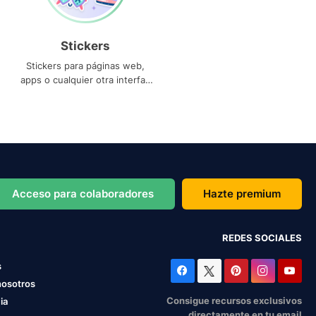
Stickers
Stickers para páginas web,
apps o cualquier otra interfaz
que necesites
Acceso para colaboradores
Hazte premium
REDES SOCIALES
s
nosotros
Consigue recursos exclusivos
ia
directamente en tu email