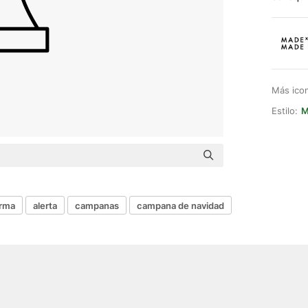
Más ico
Estilo:
M
arma
alerta
campanas
campana de navidad