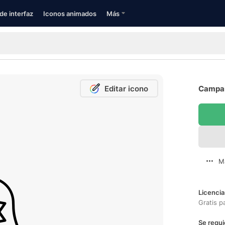
de interfaz
Iconos animados
Más
Editar icono
Campan
M
Licencia
Gratis p
Se requi