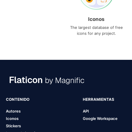
Iconos
The largest database of free
icons for any project.
CONTENIDO
HERRAMIENTAS
Autores
API
Iconos
Google Workspace
Stickers