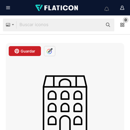
0
Guardar