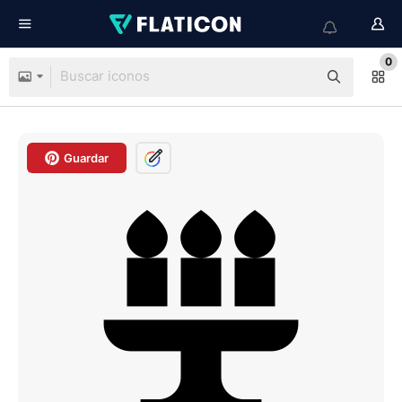
0
Guardar