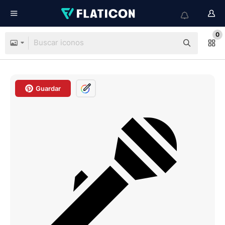
0
Guardar