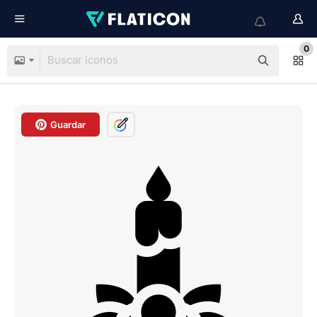
0
Guardar