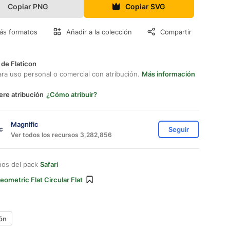
Copiar PNG
Copiar SVG
ás formatos
Añadir a la colección
Compartir
 de Flaticon
ara uso personal o comercial con atribución.
Más información
ere atribución
¿Cómo atribuir?
Magnific
Seguir
Ver todos los recursos 3,282,856
nos del pack
Safari
eometric Flat Circular Flat
ón