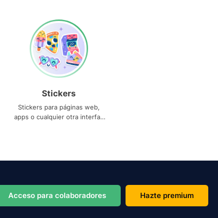
Stickers
Stickers para páginas web,
apps o cualquier otra interfaz
que necesites
Acceso para colaboradores
Hazte premium