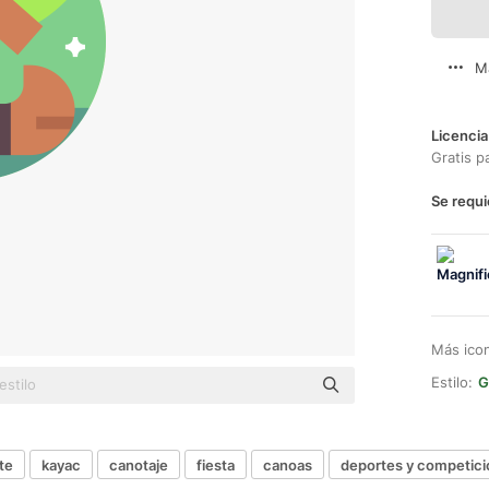
M
Licencia
Gratis p
Se requi
Más ico
Estilo:
G
te
kayac
canotaje
fiesta
canoas
deportes y competici