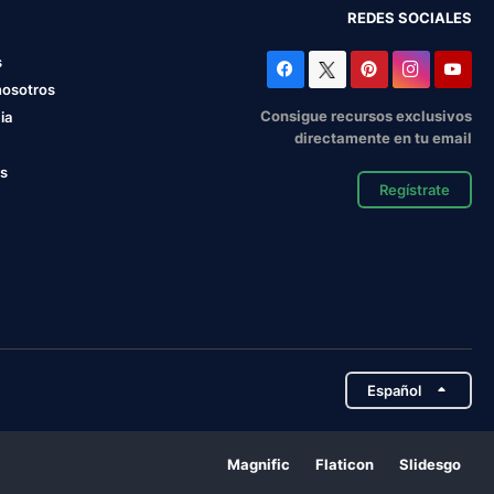
REDES SOCIALES
s
nosotros
Consigue recursos exclusivos
ia
directamente en tu email
os
Regístrate
Español
Magnific
Flaticon
Slidesgo