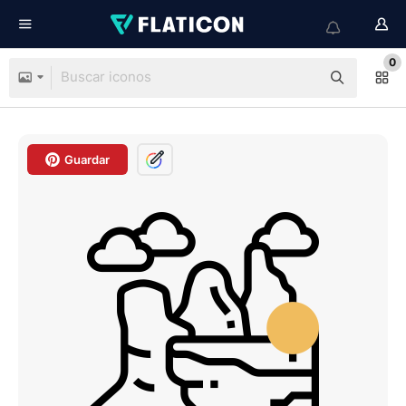
0
Guardar