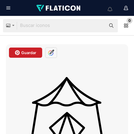
0
Guardar