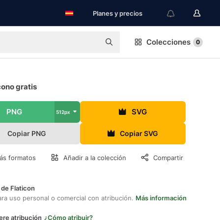
Planes y precios
Colecciones
0
cono gratis
PNG
SVG
512px
Copiar PNG
Copiar SVG
ás formatos
Añadir a la colección
Compartir
 de Flaticon
ara uso personal o comercial con atribución.
Más información
ere atribución
¿Cómo atribuir?