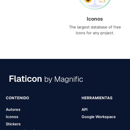
Iconos
The largest database of free
icons for any project.
CONTENIDO
HERRAMIENTAS
Autores
API
Iconos
Google Workspace
Stickers