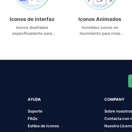
Iconos de interfaz
Iconos Animados
Iconos diseñados
Increíbles iconos en
específicamente para
movimiento para crear
interfaces
proyectos dinámicos
AYUDA
COMPANY
Soporte
Sobre nosotro
FAQs
Contacta con 
Estilos de Iconos
Nuestra Licenc