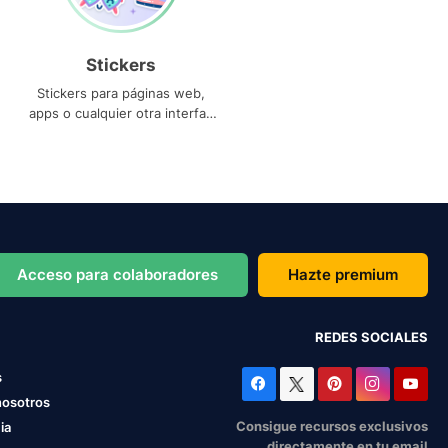
Stickers
Stickers para páginas web,
apps o cualquier otra interfaz
que necesites
Acceso para colaboradores
Hazte premium
REDES SOCIALES
s
nosotros
Consigue recursos exclusivos
ia
directamente en tu email