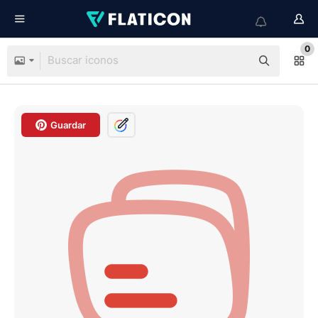
0
Guardar