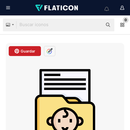
0
Guardar