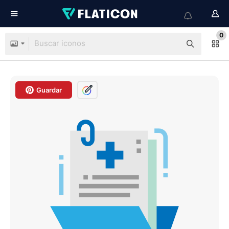
0
Guardar