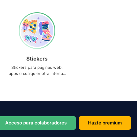
Stickers
Stickers para páginas web,
apps o cualquier otra interfaz
que necesites
Acceso para colaboradores
Hazte premium