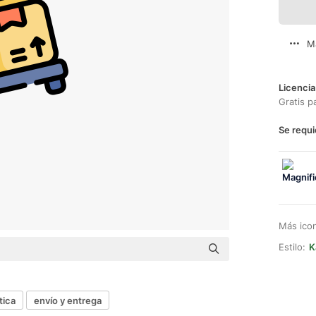
M
Licencia
Gratis p
Se requi
Más ico
Estilo:
K
tica
envío y entrega