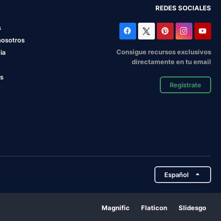
REDES SOCIALES
s
nosotros
Consigue recursos exclusivos
ia
directamente en tu email
os
Regístrate
Español
Magnific
Flaticon
Slidesgo