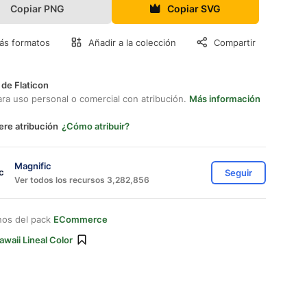
Copiar PNG
Copiar SVG
ás formatos
Añadir a la colección
Compartir
 de Flaticon
ara uso personal o comercial con atribución.
Más información
ere atribución
¿Cómo atribuir?
Magnific
Seguir
Ver todos los recursos 3,282,856
nos del pack
ECommerce
awaii Lineal Color