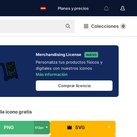
Planes y precios
Colecciones
0
Merchandising License
NUEVO
Personaliza tus productos físicos y
digitales con nuestros iconos
Más información
Comprar licencia
lla icono gratis
PNG
SVG
512px