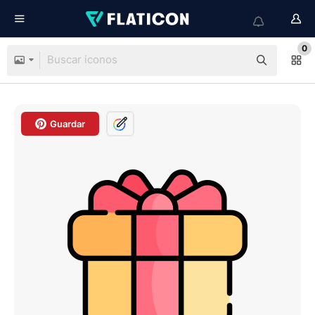
0
Guardar