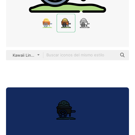
Kawaii Lineal color