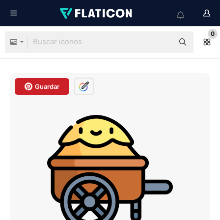
0
Guardar