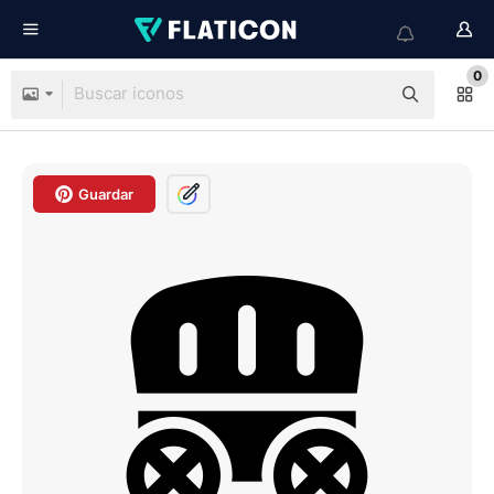
0
Guardar