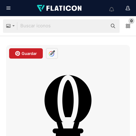
0
Guardar