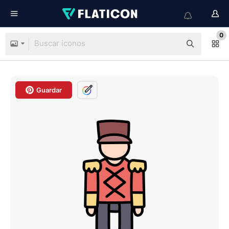
0
Guardar