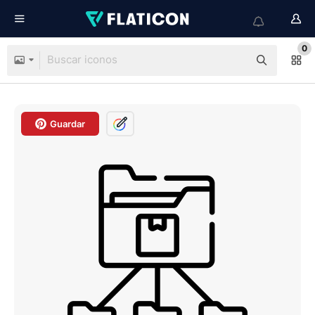
0
Guardar