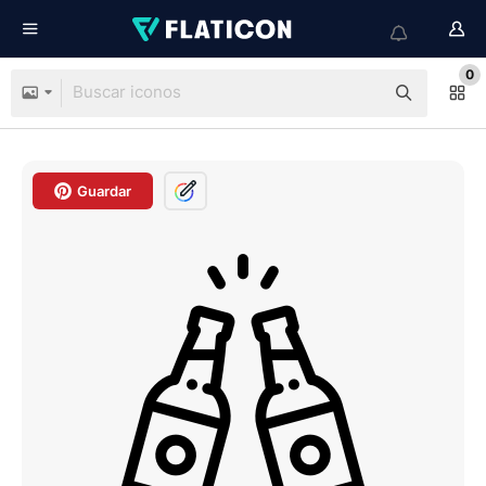
0
Guardar