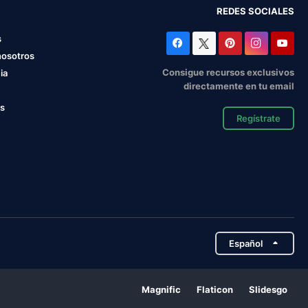
REDES SOCIALES
s
nosotros
Consigue recursos exclusivos
ia
directamente en tu email
os
Regístrate
Español
Magnific
Flaticon
Slidesgo