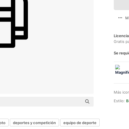
M
Licencia
Gratis p
Se requi
Más ico
Estilo:
B
oto
deportes y competición
equipo de deporte