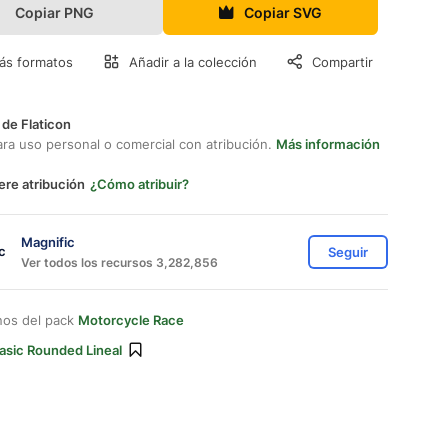
Copiar PNG
Copiar SVG
ás formatos
Añadir a la colección
Compartir
 de Flaticon
ara uso personal o comercial con atribución.
Más información
ere atribución
¿Cómo atribuir?
Magnific
Seguir
Ver todos los recursos 3,282,856
nos del pack
Motorcycle Race
asic Rounded Lineal