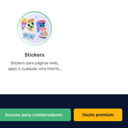
Stickers
Stickers para páginas web,
apps o cualquier otra interfaz
que necesites
Acceso para colaboradores
Hazte premium