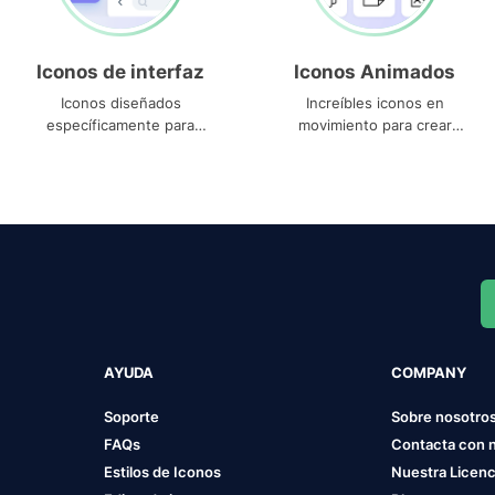
Iconos de interfaz
Iconos Animados
Iconos diseñados
Increíbles iconos en
específicamente para
movimiento para crear
interfaces
proyectos dinámicos
AYUDA
COMPANY
Soporte
Sobre nosotro
FAQs
Contacta con 
Estilos de Iconos
Nuestra Licenc