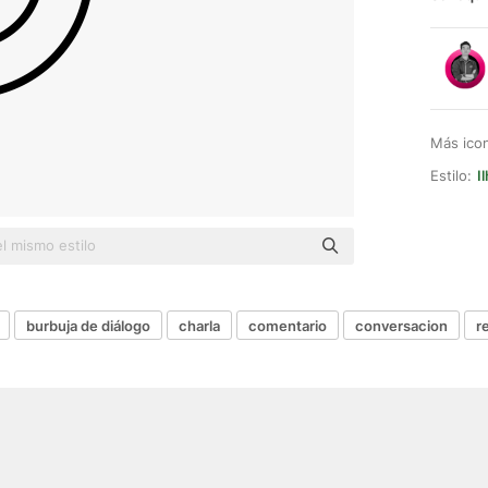
Más ico
Estilo:
I
burbuja de diálogo
charla
comentario
conversacion
r