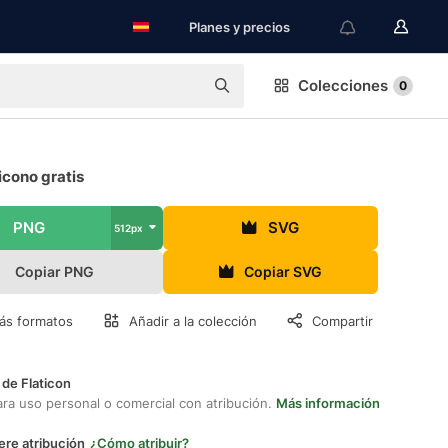
Planes y precios
Colecciones
0
icono gratis
PNG
SVG
512px
Copiar PNG
Copiar SVG
ás formatos
Añadir a la colección
Compartir
 de Flaticon
ara uso personal o comercial con atribución.
Más información
ere atribución
¿Cómo atribuir?