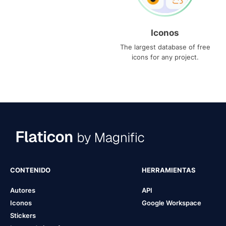
Iconos
The largest database of free
icons for any project.
CONTENIDO
HERRAMIENTAS
Autores
API
Iconos
Google Workspace
Stickers