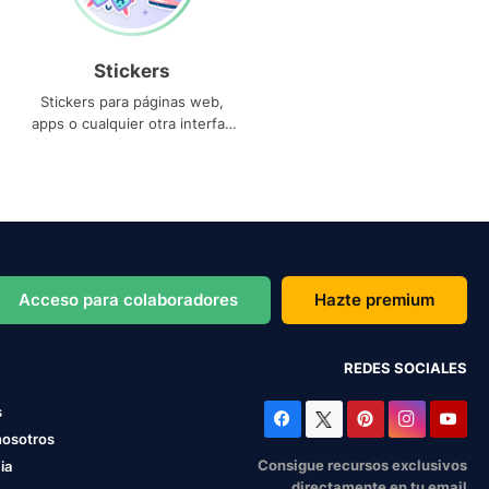
Stickers
Stickers para páginas web,
apps o cualquier otra interfaz
que necesites
Acceso para colaboradores
Hazte premium
REDES SOCIALES
s
nosotros
Consigue recursos exclusivos
ia
directamente en tu email