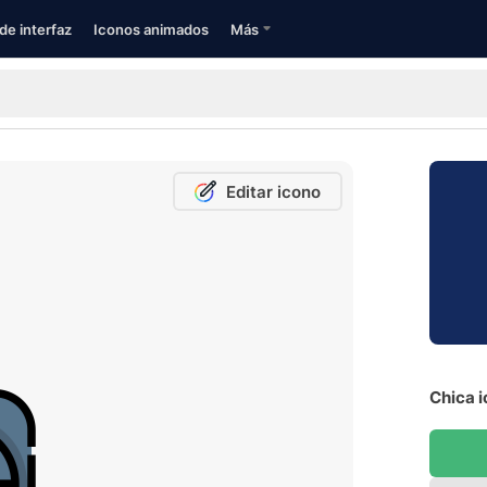
de interfaz
Iconos animados
Más
Editar icono
Chica i