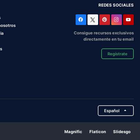
REDES SOCIALES
s
nosotros
Consigue recursos exclusivos
ia
directamente en tu email
os
Regístrate
Español
Magnific
Flaticon
Slidesgo