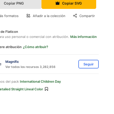
Copiar PNG
Copiar SVG
ás formatos
Añadir a la colección
Compartir
 de Flaticon
ara uso personal o comercial con atribución.
Más información
ere atribución
¿Cómo atribuir?
Magnific
Seguir
Ver todos los recursos 3,282,856
nos del pack
International Children Day
etailed Straight Lineal Color