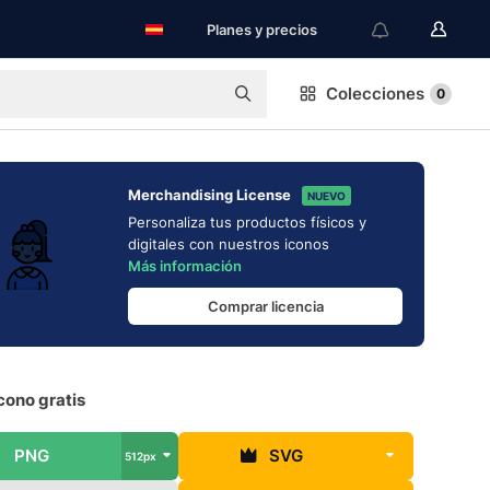
Planes y precios
Colecciones
0
Merchandising License
NUEVO
Personaliza tus productos físicos y
digitales con nuestros iconos
Más información
Comprar licencia
cono gratis
PNG
SVG
512px