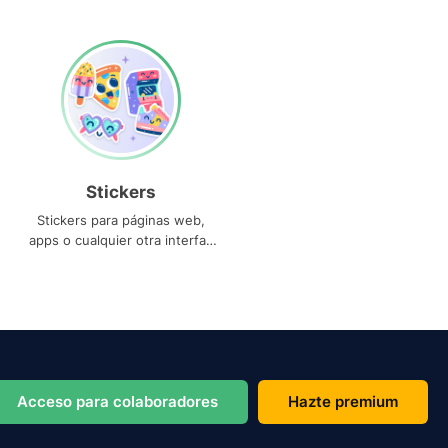
Stickers
Stickers para páginas web,
apps o cualquier otra interfaz
que necesites
Acceso para colaboradores
Hazte premium