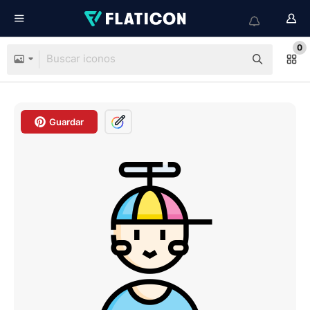
0
Guardar