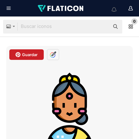
0
Guardar