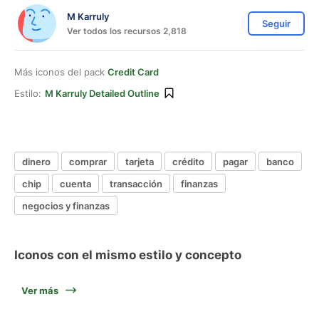
M Karruly
Seguir
Ver todos los recursos 2,818
Más iconos del pack
Credit Card
Estilo:
M Karruly Detailed Outline
dinero
comprar
tarjeta
crédito
pagar
banco
chip
cuenta
transacción
finanzas
negocios y finanzas
Iconos con el mismo estilo y concepto
Ver más