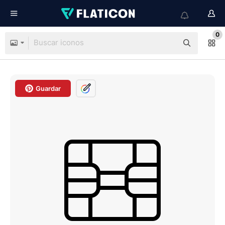
0
Guardar