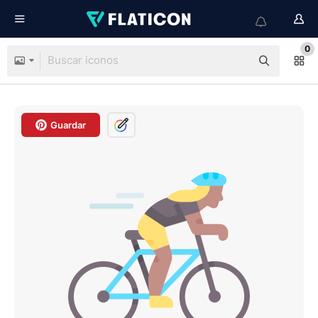
0
Guardar