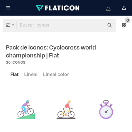
0
Pack de iconos: Cyclocross world
championship
| Flat
30
ICONOS
Flat
Lineal
Lineal color