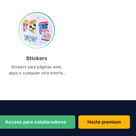
Stickers
Stickers para páginas web,
apps o cualquier otra interfaz
que necesites
Acceso para colaboradores
Hazte premium