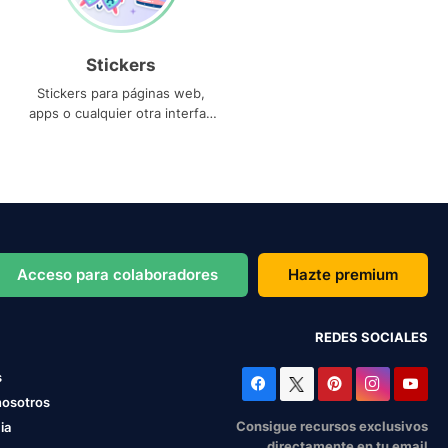
Stickers
Stickers para páginas web,
apps o cualquier otra interfaz
que necesites
Acceso para colaboradores
Hazte premium
REDES SOCIALES
s
nosotros
Consigue recursos exclusivos
ia
directamente en tu email