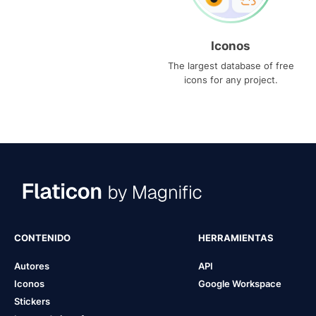
Iconos
The largest database of free
icons for any project.
CONTENIDO
HERRAMIENTAS
Autores
API
Iconos
Google Workspace
Stickers