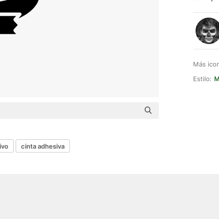
Más ico
Estilo:
M
ivo
cinta adhesiva