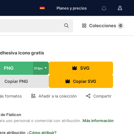
Planes y precios
Colecciones
0
dhesiva icono gratis
PNG
SVG
512px
Copiar PNG
Copiar SVG
ás formatos
Añadir a la colección
Compartir
 de Flaticon
ara uso personal o comercial con atribución.
Más información
ere atribución
¿Cómo atribuir?