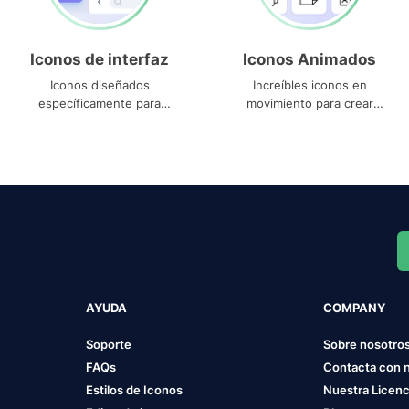
Iconos de interfaz
Iconos Animados
Iconos diseñados
Increíbles iconos en
específicamente para
movimiento para crear
interfaces
proyectos dinámicos
AYUDA
COMPANY
Soporte
Sobre nosotro
FAQs
Contacta con 
Estilos de Iconos
Nuestra Licenc