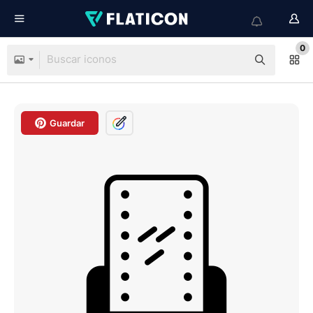
0
Guardar