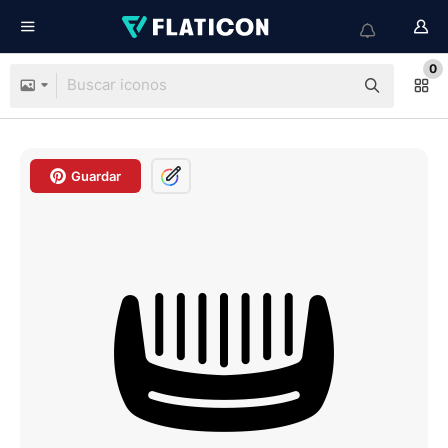
0
Guardar