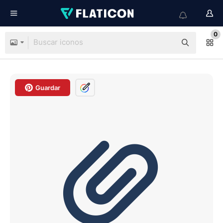
0
Guardar