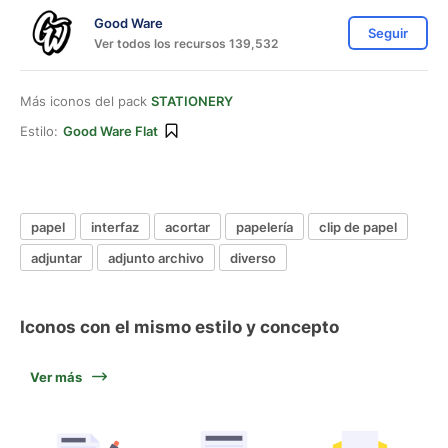
Good Ware
Seguir
Ver todos los recursos 139,532
Más iconos del pack
STATIONERY
Estilo:
Good Ware Flat
papel
interfaz
acortar
papelería
clip de papel
adjuntar
adjunto archivo
diverso
Iconos con el mismo estilo y concepto
Ver más