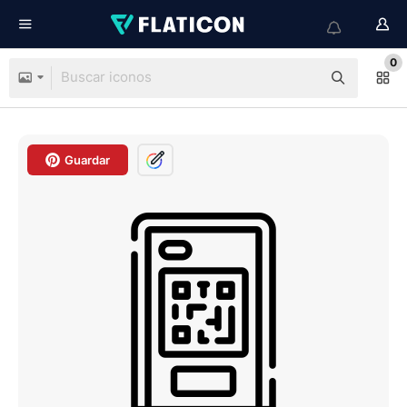
0
Guardar