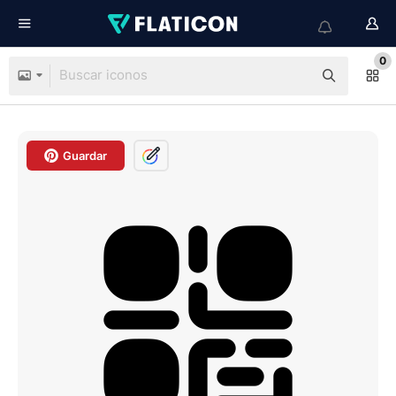
0
Guardar