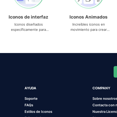
Iconos de interfaz
Iconos Animados
Iconos diseñados
Increíbles iconos en
específicamente para
movimiento para crear
interfaces
proyectos dinámicos
AYUDA
COMPANY
Soporte
Sobre nosotro
FAQs
Contacta con 
Estilos de Iconos
Nuestra Licenc