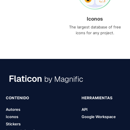
Iconos
The largest database of free
icons for any project.
CONTENIDO
HERRAMIENTAS
Autores
API
Iconos
Google Workspace
Stickers