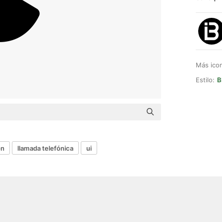
Más ico
Estilo:
B
on
llamada telefónica
ui