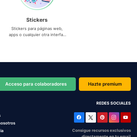
Stickers
Stickers para páginas web,
apps o cualquier otra interfaz
que necesites
Acceso para colaboradores
Hazte premium
REDES SOCIALES
s
nosotros
Consigue recursos exclusivos
ia
directamente en tu email