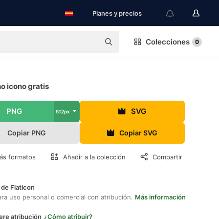
Planes y precios
Colecciones
0
o icono gratis
PNG
SVG
512px
Copiar PNG
Copiar SVG
ás formatos
Añadir a la colección
Compartir
 de Flaticon
ara uso personal o comercial con atribución.
Más información
ere atribución
¿Cómo atribuir?