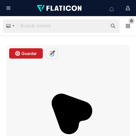
0
Guardar