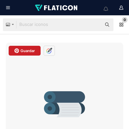
0
Guardar