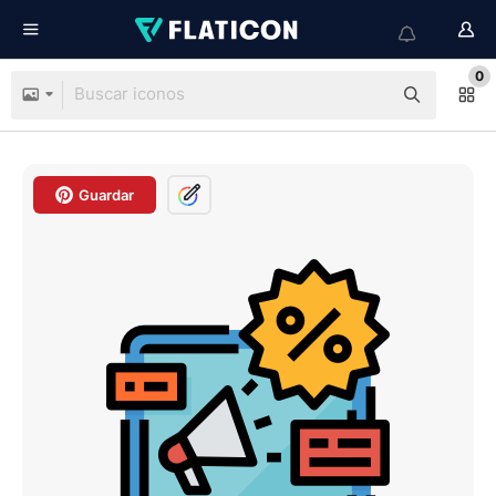
0
Guardar