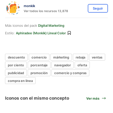
monkik
Seguir
Ver todos los recursos 13,878
Más iconos del pack
Digital Marketing
Estilo:
Aphiradee (monkik) Lineal Color
descuento
comercio
márketing
rebaja
ventas
por ciento
porcentaje
navegador
oferta
publicidad
promoción
comercio y compras
compra en línea
Iconos con el mismo concepto
Ver más