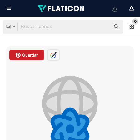
0
Guardar