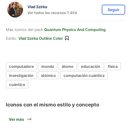
Vlad Szirka
Seguir
Ver todos los recursos 7,454
Más iconos del pack
Quantum Physics And Computing
Estilo:
Vlad Szirka Outline Color
computadora
mundo
átomo
educación
física
investigación
atómico
computación cuántica
cuántico
Iconos con el mismo estilo y concepto
Ver más