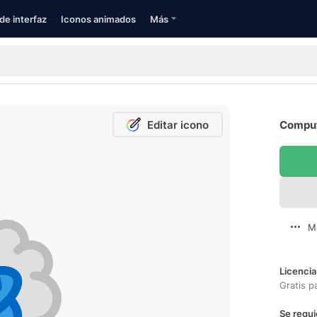
de interfaz
Iconos animados
Más
Editar icono
Comput
M
Licencia
Gratis p
Se requi