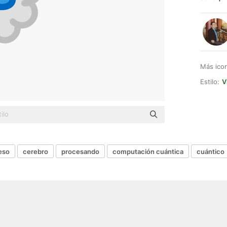
Más ico
Estilo:
V
eso
cerebro
procesando
computación cuántica
cuántico