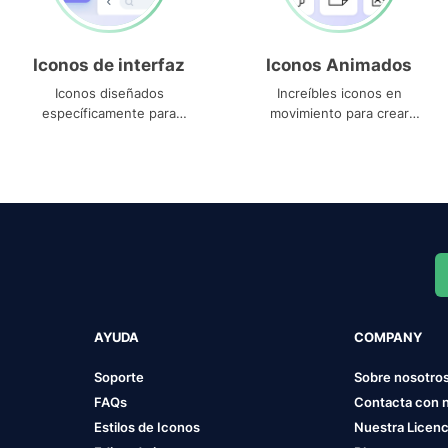
Iconos de interfaz
Iconos Animados
Iconos diseñados
Increíbles iconos en
específicamente para
movimiento para crear
interfaces
proyectos dinámicos
AYUDA
COMPANY
Soporte
Sobre nosotro
FAQs
Contacta con 
Estilos de Iconos
Nuestra Licenc