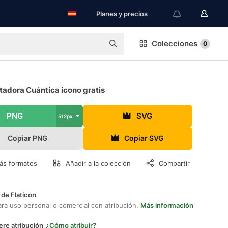
Planes y precios
Colecciones
0
adora Cuántica icono gratis
PNG
SVG
512px
Copiar PNG
Copiar SVG
ás formatos
Añadir a la colección
Compartir
 de Flaticon
ara uso personal o comercial con atribución.
Más información
ere atribución
¿Cómo atribuir?