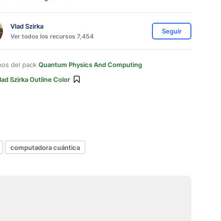
Vlad Szirka
Seguir
Ver todos los recursos 7,454
nos del pack
Quantum Physics And Computing
lad Szirka Outline Color
computadora cuántica