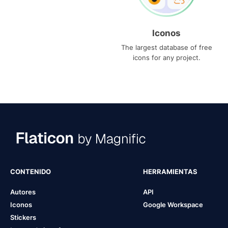
Iconos
The largest database of free
icons for any project.
CONTENIDO
HERRAMIENTAS
Autores
API
Iconos
Google Workspace
Stickers