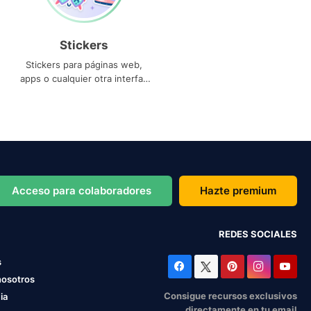
Stickers
Stickers para páginas web,
apps o cualquier otra interfaz
que necesites
Acceso para colaboradores
Hazte premium
REDES SOCIALES
s
nosotros
Consigue recursos exclusivos
ia
directamente en tu email