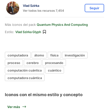
Vlad Szirka
Seguir
Ver todos los recursos 7,454
Más iconos del pack
Quantum Physics And Computing
Estilo:
Vlad Szirka Glyph
computadora
átomo
física
investigación
proceso
cerebro
procesando
computación cuántica
cuántico
computadora cuántica
Iconos con el mismo estilo y concepto
Ver más