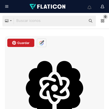
0
Guardar