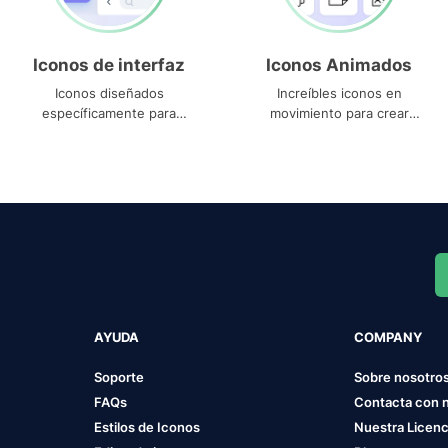
Iconos de interfaz
Iconos Animados
Iconos diseñados
Increíbles iconos en
específicamente para
movimiento para crear
interfaces
proyectos dinámicos
AYUDA
COMPANY
Soporte
Sobre nosotro
FAQs
Contacta con 
Estilos de Iconos
Nuestra Licenc