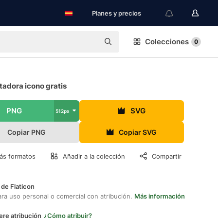
Planes y precios
Colecciones
0
adora icono gratis
PNG
SVG
512px
Copiar PNG
Copiar SVG
ás formatos
Añadir a la colección
Compartir
 de Flaticon
ara uso personal o comercial con atribución.
Más información
ere atribución
¿Cómo atribuir?