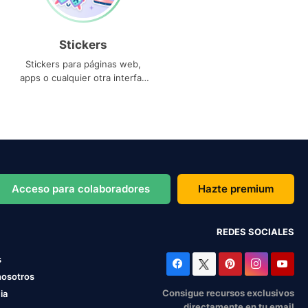
Stickers
Stickers para páginas web,
apps o cualquier otra interfaz
que necesites
Acceso para colaboradores
Hazte premium
REDES SOCIALES
s
nosotros
Consigue recursos exclusivos
ia
directamente en tu email