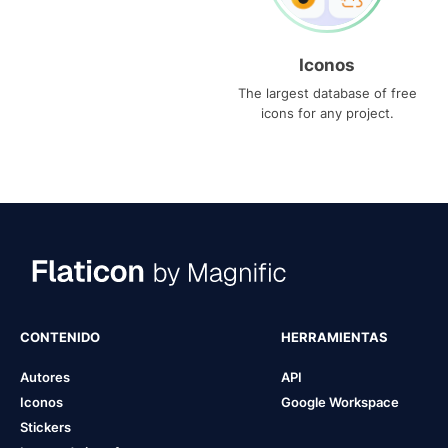
Iconos
The largest database of free
icons for any project.
CONTENIDO
HERRAMIENTAS
Autores
API
Iconos
Google Workspace
Stickers