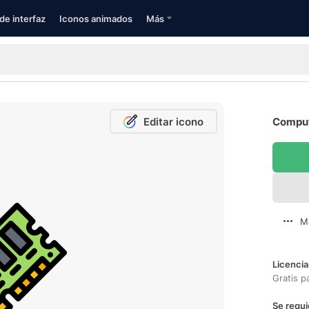
de interfaz
Iconos animados
Más
Editar icono
Comput
M
Licencia
Gratis p
Se requi