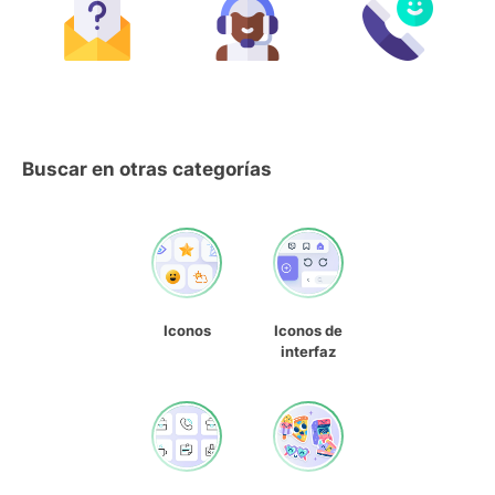
Buscar en otras categorías
Iconos
Iconos de
interfaz