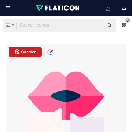
0
Guardar