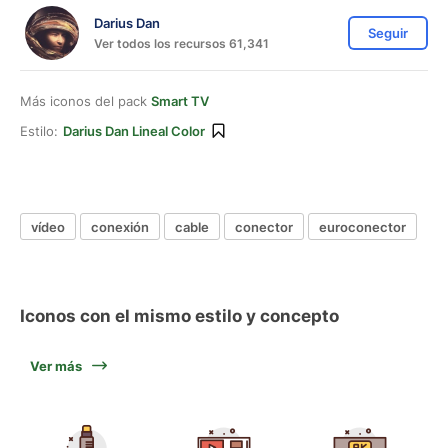
Darius Dan
Seguir
Ver todos los recursos 61,341
Más iconos del pack
Smart TV
Estilo:
Darius Dan Lineal Color
vídeo
conexión
cable
conector
euroconector
Iconos con el mismo estilo y concepto
Ver más