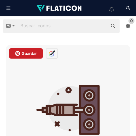
0
Guardar