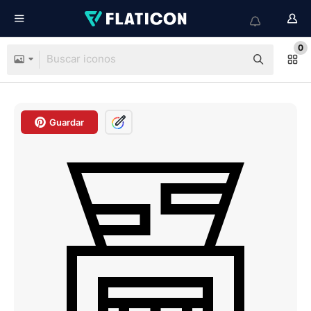
0
Guardar